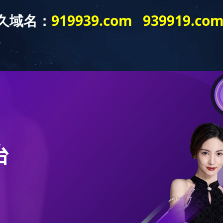
产品与设备
案例展示
新闻资讯
j9体育(