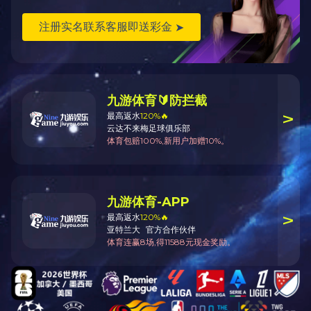
龙门铣床-XH-X2021型
项目：粗加工设备
规格型号：XH-X2012
设备名称：龙门铣床
制造商：南通鑫昌
备注：
首页
关于我们
我们的产品
案例展
•
•
•