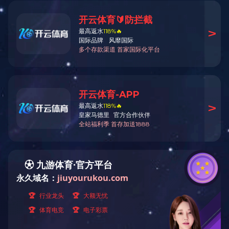
首页
关于我们
我们的产品
案例展
•
•
•
示
新闻资讯
j9体育(中国)一站式服务平台
•
•
COPYRIGHT © 2022 j9体育平台 版权所有
皖ICP备2022008834号-1
技术支持：鼎岳传媒
九游网页版
|
米兰登录官网
|
九游官方端网页版登录入口
|
HUATIHUI华体会体育·（中
国）官方网站
|
九游（NineGame）娱乐中国
|
安博线上平台
|
开云在线官方网站
|
安
博足球_安博体育官方网站
|
华体会体育
|